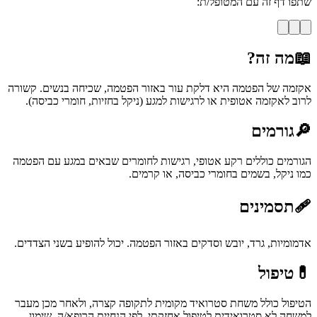
שתפו דף זה עם המטופל/ת:
📖
מה זה?
אקזמה של הפטמה היא דלקת עור באזור הפטמה, שכיחה בנשים. קשורה
לרוב לאקזמה אטופית או לרגישות למגע (ניקל בחזיות, חומרי כביסה).
🔎
גורמים
הגורמים כוללים רקע אטופי, רגישות לחומרים שבאים במגע עם הפטמה
כמו ניקל, בשמים בחומרי כביסה, או קרמים.
🩹
תסמינים
אדמומיות, גרד, יובש וסדקים באזור הפטמה. יכול להופיע בשני הצדדים.
💊
טיפול
הטיפול כולל משחת סטרואיד מקומית לתקופה קצרה, ולאחר מכן מעבר
למשחה לא סטרואידית לטיפול אחזקתי, לפי הנחיית הרופא/ה. שימון