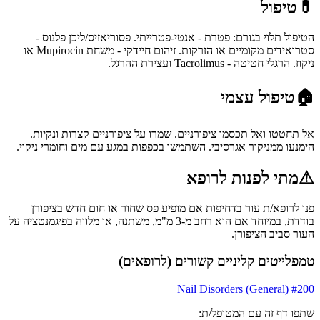
💊
טיפול
הטיפול תלוי בגורם: פטרת - אנטי-פטרייתי. פסוריאזיס/ליכן פלנוס -
סטרואידים מקומיים או הזרקות. זיהום חיידקי - משחת Mupirocin או
ניקוז. הרגלי חטיטה - Tacrolimus ועצירת ההרגל.
🏠
טיפול עצמי
אל תחטטו ואל תכסמו ציפורניים. שמרו על ציפורניים קצרות ונקיות.
הימנעו ממניקור אגרסיבי. השתמשו בכפפות במגע עם מים וחומרי ניקוי.
⚠
מתי לפנות לרופא
פנו לרופא/ת עור בדחיפות אם מופיע פס שחור או חום חדש בציפורן
בודדת, במיוחד אם הוא רחב מ-3 מ"מ, משתנה, או מלווה בפיגמנטציה על
העור סביב הציפורן.
טמפלייטים קליניים קשורים (לרופאים)
Nail Disorders (General)
#
200
שתפו דף זה עם המטופל/ת: