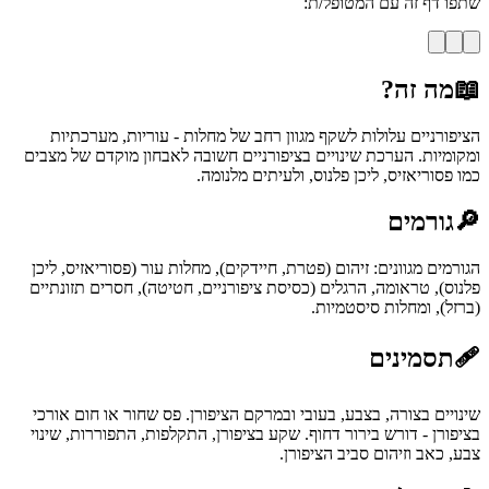
שתפו דף זה עם המטופל/ת:
📖
מה זה?
הציפורניים עלולות לשקף מגוון רחב של מחלות - עוריות, מערכתיות
ומקומיות. הערכת שינויים בציפורניים חשובה לאבחון מוקדם של מצבים
כמו פסוריאזיס, ליכן פלנוס, ולעיתים מלנומה.
🔎
גורמים
הגורמים מגוונים: זיהום (פטרת, חיידקים), מחלות עור (פסוריאזיס, ליכן
פלנוס), טראומה, הרגלים (כסיסת ציפורניים, חטיטה), חסרים תזונתיים
(ברזל), ומחלות סיסטמיות.
🩹
תסמינים
שינויים בצורה, בצבע, בעובי ובמרקם הציפורן. פס שחור או חום אורכי
בציפורן - דורש בירור דחוף. שקע בציפורן, התקלפות, התפוררות, שינוי
צבע, כאב וזיהום סביב הציפורן.