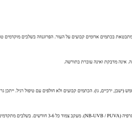
תמים אדומים קבועים על העור. הפרוגנוזה בשלבים מוקדמים טובה מאוד (מעל 95% היש
ישבן, ירכיים, גו). הכתמים קבועים ולא חולפים עם טיפול רגיל. ייתכן גרד