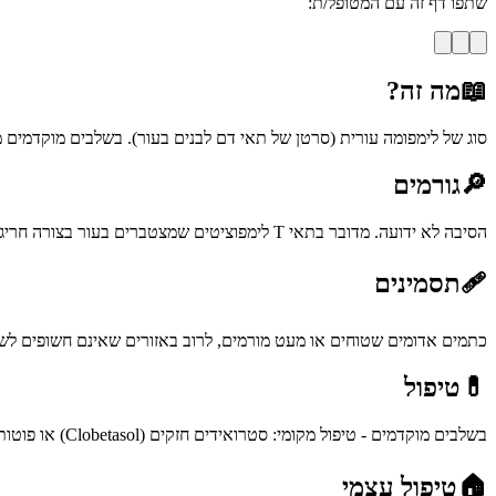
שתפו דף זה עם המטופל/ת:
📖
מה זה?
סוג של לימפומה עורית (סרטן של תאי דם לבנים בעור). בשלבים מוקדמים מתבטאת בכ
🔎
גורמים
הסיבה לא ידועה. מדובר בתאי T לימפוציטים שמצטברים בעור בצורה חריגה. אינה מדבקת ואינה עוברת בתורשה.
🩹
תסמינים
כתמים אדומים שטוחים או מעט מורמים, לרוב באזורים שאינם חשופים לשמש (
💊
טיפול
בשלבים מוקדמים - טיפול מקומי: סטרואידים חזקים (Clobetasol) או פוטותרפיה (NB-UVB / PUVA). מעקב צמוד כל 3-6 חודשים. בשלבים מתקדמים - טיפולים מערכתיים.
🏠
טיפול עצמי