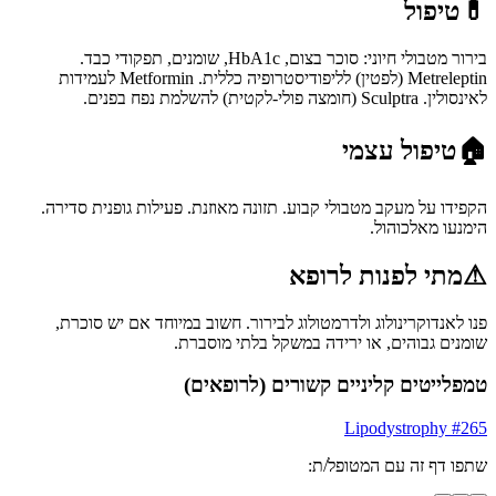
💊
טיפול
בירור מטבולי חיוני: סוכר בצום, HbA1c, שומנים, תפקודי כבד.
Metreleptin (לפטין) לליפודיסטרופיה כללית. Metformin לעמידות
לאינסולין. Sculptra (חומצה פולי-לקטית) להשלמת נפח בפנים.
🏠
טיפול עצמי
הקפידו על מעקב מטבולי קבוע. תזונה מאוזנת. פעילות גופנית סדירה.
הימנעו מאלכוהול.
⚠
מתי לפנות לרופא
פנו לאנדוקרינולוג ולדרמטולוג לבירור. חשוב במיוחד אם יש סוכרת,
שומנים גבוהים, או ירידה במשקל בלתי מוסברת.
טמפלייטים קליניים קשורים (לרופאים)
Lipodystrophy
#
265
שתפו דף זה עם המטופל/ת: