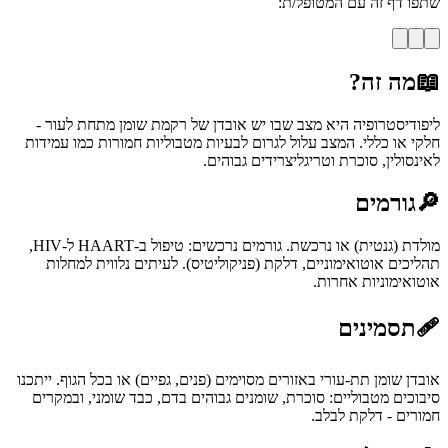
שתפו דף זה עם המטופל/ת:
📖
מה זה?
ליפודיסטרופיה היא מצב שבו יש אובדן של רקמת שומן מתחת לעור -
חלקי או כללי. המצב עלול לגרום לבעיות מטבוליות חמורות כמו עמידות
לאינסולין, סוכרת וטריגליצרידים גבוהים.
🔎
גורמים
מולדת (גנטית) או נרכשת. גורמים נרכשים: טיפול ב-HAART ל-HIV,
תהליכים אוטואימוניים, דלקת (פניקוליטיס). לעיתים נלווית למחלות
אוטואימוניות אחרות.
🩹
תסמינים
אובדן שומן תת-עורי באזורים מסוימים (פנים, גפיים) או בכל הגוף. ייתכנו
סיבוכים מטבוליים: סוכרת, שומנים גבוהים בדם, כבד שומני, ובמקרים
חמורים - דלקת לבלב.