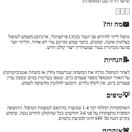
שתפו דף זה עם המטופל/ת:
📖
מה זה?
טיפול לייזר לחידוש פני העור (CO2 פרקציונלי, ארביום) משמש לטיפול
בצלקות אקנה, קמטים, כתמי שמש ומרקם עור לא אחיד. הלייזר יוצר
פגיעה מבוקרת בעור שמעודדת ייצור קולגן חדש.
📝
הנחיות
לאחר הטיפול: מרחו את המשחה שנרשמה (וזלין או משחת אנטיביוטיקה)
על האזור המטופל מספר פעמים ביום. שטפו בעדינות במים ובסבון עדין
פעמיים ביום. אין לקלף גלדים. הימנעו לחלוטין מחשיפה לשמש.
💡
טיפים
האדמומיות תחלוף תוך 1-4 שבועות בהתאם לעוצמת הטיפול. התוצאה
הסופית מתפתחת על פני 3-6 חודשים ככל שהקולגן החדש נבנה. שימוש
בקרם הגנה SPF 50 חיוני למניעת כתמים.
🚨
אזהרות