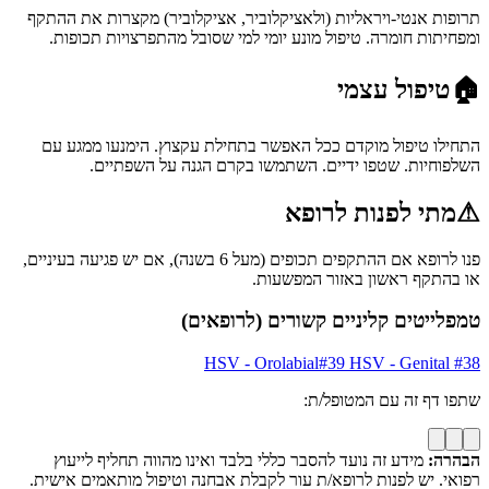
תרופות אנטי-ויראליות (ולאציקלוביר, אציקלוביר) מקצרות את ההתקף
ומפחיתות חומרה. טיפול מונע יומי למי שסובל מהתפרצויות תכופות.
🏠
טיפול עצמי
התחילו טיפול מוקדם ככל האפשר בתחילת עקצוץ. הימנעו ממגע עם
השלפוחיות. שטפו ידיים. השתמשו בקרם הגנה על השפתיים.
⚠
מתי לפנות לרופא
פנו לרופא אם ההתקפים תכופים (מעל 6 בשנה), אם יש פגיעה בעיניים,
או בהתקף ראשון באזור המפשעות.
טמפלייטים קליניים קשורים (לרופאים)
HSV - Orolabial
#
39
HSV - Genital
#
38
שתפו דף זה עם המטופל/ת:
הבהרה:
מידע זה נועד להסבר כללי בלבד ואינו מהווה תחליף לייעוץ
רפואי. יש לפנות לרופא/ת עור לקבלת אבחנה וטיפול מותאמים אישית.