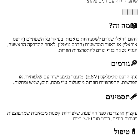
שתפו דף זה עם המטופל/ת:
📖
מה זה?
זיהום ויראלי שגורם לשלפוחיות כואבות, בעיקר על השפתיים (הרפס
אוראלי) או באזור המפשעות (הרפס גניטלי). לאחר ההדבקה הראשונה,
הנגיף נשאר בגוף וגורם להתפרצויות חוזרות.
🔎
גורמים
נגיף הרפס סימפלקס (HSV). מועבר במגע ישיר עם שלפוחיות או
הפרשות. התפרצויות חוזרות מופעלות ע"י מתח, חום, שמש ומחלות.
🩹
תסמינים
עקצוץ או צריבה לפני ההופעה, שלפוחיות קטנות מכאיבות שמתפוצצות
ויוצרות כיבים, ריפוי תוך 7-10 ימים.
💊
טיפול