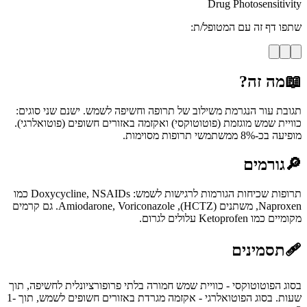
Drug Photosensitivity
שתפו דף זה עם המטופל/ת:
📖
מה זה?
תגובת עור הנגרמת משילוב של תרופה וחשיפה לשמש. ישנם שני סוגים:
כוויית שמש מוגזמת (פוטוטוקסי) ואקזמה באזורים חשופים (פוטואלרגי).
מופיעה בכ-8% ממשתמשי תרופות מסוימות.
🔎
גורמים
תרופות שכיחות הגורמות לרגישות לשמש: Doxycycline, NSAIDs כמו
Naproxen, משתנים (HCTZ), Amiodarone, Voriconazole. גם קרמים
מקומיים כמו Ketoprofen עלולים לגרום.
🩹
תסמינים
בסוג הפוטוטוקסי - כוויית שמש חמורה בלתי פרופורציונלית לחשיפה, תוך
שעות. בסוג הפוטואלרגי - אקזמה מגרדת באזורים חשופים לשמש, תוך 1-