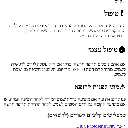
3 ימים.
💊
טיפול
הפסקה או החלפה של התרופה החשודה. סטרואידים מקומיים לדלקת.
הגנה קפדנית מהשמש. בתגובה פוטוטוקסית - השיפור מהיר,
בפוטואלרגית - עלול להימשך.
🏠
טיפול עצמי
אם אתם נוטלים תרופה חדשה, בדקו אם היא עלולה לגרום לרגישות
לשמש. מרחו קרם הגנה SPF 50 מדי יום. הימנעו מחשיפה ממושכת
לשמש.
⚠
מתי לפנות לרופא
פנו לרופא/ת עור אם מופיעה כוויית שמש חמורה לאחר חשיפה קצרה, או
אם מופיעה אקזמה באזורים חשופים לשמש לאחר התחלת תרופה חדשה.
טמפלייטים קליניים קשורים (לרופאים)
Drug Photosensitivity
#
244