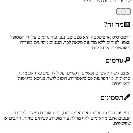
שתפו דף זה עם המטופל/ת:
📖
מה זה?
דרמטיטיס ארטיפקטה היא מצב שבו נגעי עור נגרמים על ידי המטופל
עצמו, לעיתים ללא מודעות מלאה לכך. הנגעים מופיעים בצורות
גיאומטריות או חריגות.
🔎
גורמים
המצב קשור לקשיים נפשיים ורגשיים. עלול להופיע על רקע מתח,
טראומה, או הפרעות פסיכיאטריות. חשוב לגשת בנושא ברגישות
ובאמפתיה.
🩹
תסמינים
נגעי עור בצורות חריגות או גיאומטריות, רק באזורים נגישים לידיים.
הנגעים אינם מתאימים לאף מחלת עור מוכרת. לעיתים כוויות, חתכים או
שפשופים.