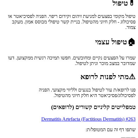
💊
טיפול
טיפול מקומי בפצעים למניעת זיהום וקידום ריפוי. הפניה לפסיכיאטר או
פסיכולוג - חלק חיוני מהטיפול. בניית קשר טיפולי מבוסס אמון. מעקב
צמוד.
🏠
טיפול עצמי
שמרו על הפצעים נקיים ומחובשים. חפשו תמיכה רגשית ממקצוען. דעו
שמדובר במצב מוכר וניתן לטיפול.
⚠
מתי לפנות לרופא
פנו לרופא/ת עור לטיפול בנגעים ולליווי מקצועי. הפניה
לפסיכולוג/פסיכיאטר היא חלק חיוני מהטיפול.
טמפלייטים קליניים קשורים (לרופאים)
Dermatitis Artefacta (Factitious Dermatitis)
#
263
שתפו דף זה עם המטופל/ת: