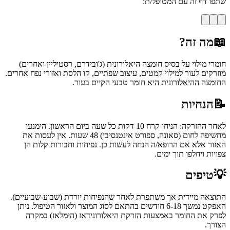
שתפו דף זה עם המטופל/ת:
📖
מה זה?
חומרי מילוי על בסיס חומצה היאלורונית (ג'ובידרם, רסטיליין ואחרים)
מוזרקים לעור למילוי קמטים, עיצוב שפתיים, קו הלסת ואזורי נפח אחרים.
החומצה ההיאלורונית היא חומר טבעי הקיים בעור.
📝
הנחיות
לאחר ההזרקה: הניחו קרח 10 דקות כל שעה ביום הראשון. הימנעו
מחשיפה לחום (סאונה, ספורט אינטנסיבי) 48 שעות. אין לעסות את
האזור אלא אם הרופא/ה הנחה לעשות כן. נפיחות וחבורות קלות הן
צפויות ויחלפו תוך ימים.
💡
טיפים
התוצאה מיידית אך משתפרת לאחר שהנפיחות יורדת (שבוע-שבועיים).
האפקט נמשך 6-18 חודשים בהתאם לסוג המוצר ולאזור הטיפול. ניתן
לפרק את החומר באמצעות הזרקת היאלורונידאז (הימלאז) במקרה
הצורך.