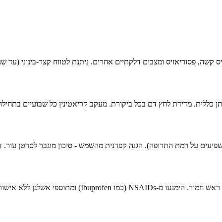
שה, פסוריאזיס ומצבים דלקתיים אחרים. ניתנת לטווח קצר-בינוני (עד שנה
שתן כללית. מדידת לחץ דם בכל ביקורת. מעקב קריאטינין כל שבועיים בתחילה,
שפיעים על רמת התרופה). הגנה קפדנית מהשמש - סיכון מוגבר לסרטן עור. ד
שור רופא - עלולים לפגוע בתפקוד הכליות.