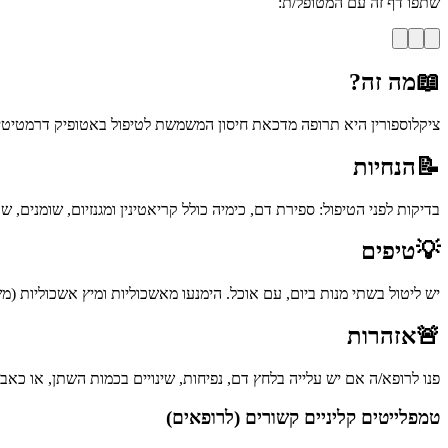
שתפו דף זה עם המטופל/ת:
📖
מה זה?
ציקלוספורין היא תרופה מדכאת חיסון המשמשת לטיפול באטופיק דרמטיטיס ק
📝
הנחיות
בדיקות לפני הטיפול: ספירת דם, כימיה כולל קריאטינין ומגנזיום, שומנים, 
💡
טיפים
יש ליטול בשתי מנות ביום, עם אוכל. הימנעו מאשכוליות ומיץ אשכוליות (מ
🚨
אזהרות
פנו לרופא/ה אם יש עלייה בלחץ דם, נפיחות, שינויים בכמות השתן, או כאב ראש חמור. הימנעו מ-NSAIDs (כמו Ibuprofen) ומתוספי אשלגן ללא אי
טמפלייטים קליניים קשורים (לרופאים)