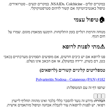
במקרים קלים - NSAIDs. Colchicine. במקרים קשים - סטרואידים.
טיפול באנטיביוטיקה אם קשור לזיהום סטרפטוקוקלי.
🏠
טיפול עצמי
מנוחה והרמת רגליים בזמן התלקחות. הימנעו ממאמץ מוגזם. שמרו על
חום הגוף.
⚠
מתי לפנות לרופא
פנו לרופא אם יש כיבים חדשים, אם מופיעים תסמינים מערכתיים (כאבי
בטן, דם בשתן, ירידה במשקל), או אם הכאב אינו נשלט.
טמפלייטים קליניים קשורים (לרופאים)
Polyarteritis Nodosa - Cutaneous (PAN)
#
182
שתפו דף זה עם המטופל/ת:
הבהרה:
מידע זה נועד להסבר כללי בלבד ואינו מהווה תחליף לייעוץ
רפואי. יש לפנות לרופא/ת עור לקבלת אבחנה וטיפול מותאמים אישית.