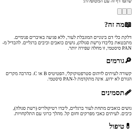
שתפו דף זה עם המטופל/ת:
📖
מה זה?
דלקת כלי דם בינוניים המוגבלת לעור, ללא פגיעה באיברים פנימיים.
מתבטאת בליבדו (רשת סגולה), גושים כואבים וכיבים ברגליים. להבדיל מ-
PAN סיסטמי, זו מחלה שפירה יותר.
🔎
גורמים
קשורה לעיתים לזיהום סטרפטוקוקלי, הפטיטיס B או C. בהרבה מקרים
הגורם לא ידוע. אינה מתקדמת ל-PAN סיסטמי.
🩹
תסמינים
גושים כואבים מתחת לעור ברגליים, ליבדו רטיקולריס (רשת סגולה),
כיבים. לעיתים כאבי מפרקים וחום קל. מהלך כרוני עם התלקחויות.
💊
טיפול