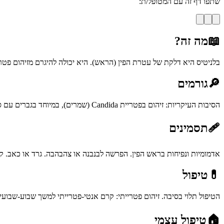
שתפו דף זה עם המטופל/ת:
📖
מה זה?
בלניטיס היא דלקת של עטרת הפין (הראש). היא יכולה להיגרם מזיהום פטריית
🔎
גורמים
הסיבות העיקריות: זיהום בפטריית Candida (שמרים), במיוחד בגברים עם סוכרת. חיידקים. גירוי מסבונים או חומרי סיכה. מחלות עור כמו ליכן סקלרוזוס או פסוריאזיס. לעיתים נדירות - שינויים טרום-ממאירים.
🩹
תסמינים
אדמומיות ונפיחות בראש הפין. הפרשה לבנבנה או צהבהבה. גרד או כאב. ק
💊
טיפול
הטיפול תלוי בסיבה. זיהום פטרייתי: קרם אנטי-פטרייתי למשך שבוע-שבועיי
🏠
טיפול עצמי