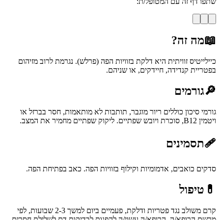
שתפו דף זה עם המטופל/ת:
📖
מה זה?
כיילייטיס זוויתית היא דלקת בזוויות הפה (פרלש). נגרמת לרוב מזיהום
בפטריית קנדידה, חיידקים, או שניהם.
🔎
גורמים
גורמי סיכון כוללים ריור מוגבר, תותבות לא מותאמות, חסר בברזל או
ויטמין B12, סוכרת ויובש שפתיים. ליקוק שפתיים מחמיר את המצב.
🩹
תסמינים
סדקים כואבים, אדמומיות וקילוף בזוויות הפה. כאב בפתיחת הפה.
💊
טיפול
קרם משולב נגד פטריות ודלקת, פעמיים ביום למשך 2-3 שבועות, לפי
מרשם הרופא/ה. הרופא/ה עשוי/ה להפנות לבדיקות דם לשלילת חסרים