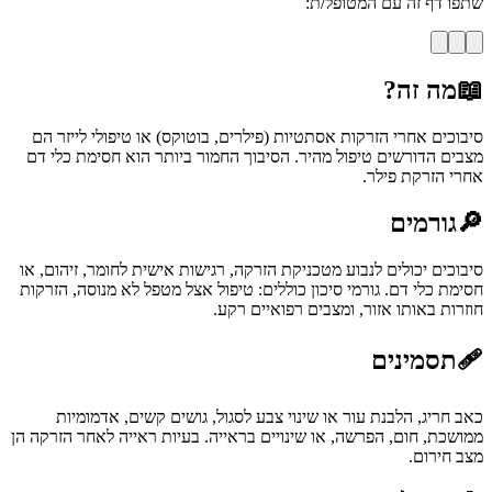
שתפו דף זה עם המטופל/ת:
📖
מה זה?
סיבוכים אחרי הזרקות אסתטיות (פילרים, בוטוקס) או טיפולי לייזר הם
מצבים הדורשים טיפול מהיר. הסיבוך החמור ביותר הוא חסימת כלי דם
אחרי הזרקת פילר.
🔎
גורמים
סיבוכים יכולים לנבוע מטכניקת הזרקה, רגישות אישית לחומר, זיהום, או
חסימת כלי דם. גורמי סיכון כוללים: טיפול אצל מטפל לא מנוסה, הזרקות
חוזרות באותו אזור, ומצבים רפואיים רקע.
🩹
תסמינים
כאב חריג, הלבנת עור או שינוי צבע לסגול, גושים קשים, אדמומיות
ממושכת, חום, הפרשה, או שינויים בראייה. בעיות ראייה לאחר הזרקה הן
מצב חירום.