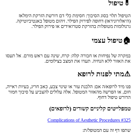
💊
טיפול
הטיפול תלוי בסוג הסיבוך: חסימת כלי דם דורשת הזרקת הימלאז
(היאלורונידאז) דחופה לפירוק הפילר. זיהום מטופל באנטיביוטיקה.
גרנולומות מטופלות בהזרקת סטרואידים או פירוק הפילר.
🏠
טיפול עצמי
במקרה של נפיחות או חבורה קלה: קרח, שינה עם ראש מורם. אל תעסו
את האזור ללא הנחיה. תעדו את המצב בצילומים.
⚠
מתי לפנות לרופא
פנו מיד לרופא/ה אם: הלבנת עור או שינוי צבע, כאב חריג, בעיות ראייה,
חום, או הפרשה מהאזור המטופל. אלה עלולים להצביע על סיבוך חמור
הדורש טיפול דחוף.
טמפלייטים קליניים קשורים (לרופאים)
Complications of Aesthetic Procedures
#
325
שתפו דף זה עם המטופל/ת: