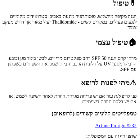
💊
טיפול
הגנה מקיפה מהשמש. פוטותרפיה מונעת באביב. סטרואידים מקומיים
לנגעים פעילים. במקרים קשים - Thalidomide יעיל מאוד אך דורש מעקב
צמוד.
🏠
טיפול עצמי
מרחו קרם הגנה SPF 50 רחב ספקטרום מדי יום. לבשו ביגוד מגן וכובע.
הדביקו מסנני UV על חלונות הרכב והבית. שמנו את השפתיים בשפתון
עם SPF.
⚠
מתי לפנות לרופא
פנו לרופא/ת עור אם יש פריחה מגרדת חוזרת לאחר חשיפה לשמש, או
אם יש דלקת חוזרת בשפתיים.
טמפלייטים קליניים קשורים (לרופאים)
Actinic Prurigo
#
232
שתפו דף זה עם המטופל/ת: