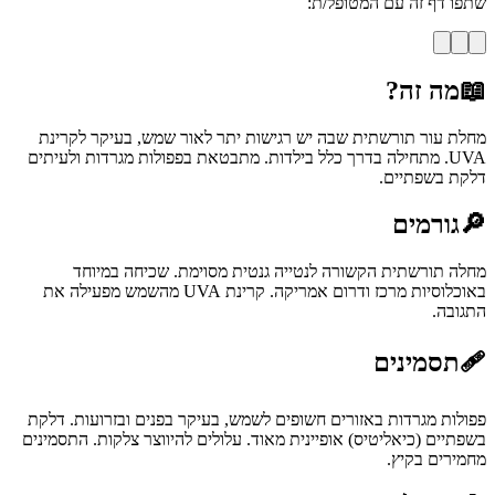
שתפו דף זה עם המטופל/ת:
📖
מה זה?
מחלת עור תורשתית שבה יש רגישות יתר לאור שמש, בעיקר לקרינת
UVA. מתחילה בדרך כלל בילדות. מתבטאת בפפולות מגרדות ולעיתים
דלקת בשפתיים.
🔎
גורמים
מחלה תורשתית הקשורה לנטייה גנטית מסוימת. שכיחה במיוחד
באוכלוסיות מרכז ודרום אמריקה. קרינת UVA מהשמש מפעילה את
התגובה.
🩹
תסמינים
פפולות מגרדות באזורים חשופים לשמש, בעיקר בפנים ובזרועות. דלקת
בשפתיים (כיאליטיס) אופיינית מאוד. עלולים להיווצר צלקות. התסמינים
מחמירים בקיץ.