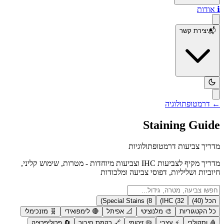
ℹ️
אודות
📬
יצירת קשר
← דרמטופתולוגיה
Staining
Guide
מדריך צביעות דרמטופתולוגיות
מדריך מקיף לצביעות IHC וצביעות מיוחדות - מטרות, שימוש קליני,
חיוביות ושליליות, דפוסי צביעה ומלכודות
הכל (
40
)
32
IHC (
)
8
Special Stains (
)
כל הקטגוריות
🎨
מלנוציטי
📐
אפיתל
🔴
לימפואידי
🧬
מזנכימלי
🩸
וסקולרי
⚡
עצבי
🦠
זיהומי
🔗
רקמת חיבור
🔄
פרוליפרציה