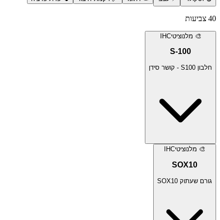
40
צביעות
🎨
מלנוציטי
IHC
S-100
חלבון S100 - קושר סידן
🎨
מלנוציטי
IHC
SOX10
גורם שעתוק SOX10