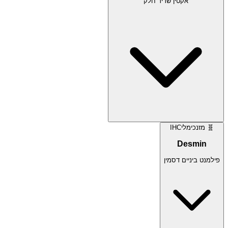
אקטין שריר חלק
🧬
מזנכימלי
IHC
Desmin
פילמנט ביניים דסמין