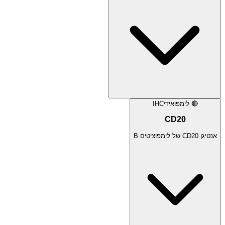
🔴
לימפואידי
IHC
CD20
אנטיגן CD20 של לימפוציטים B