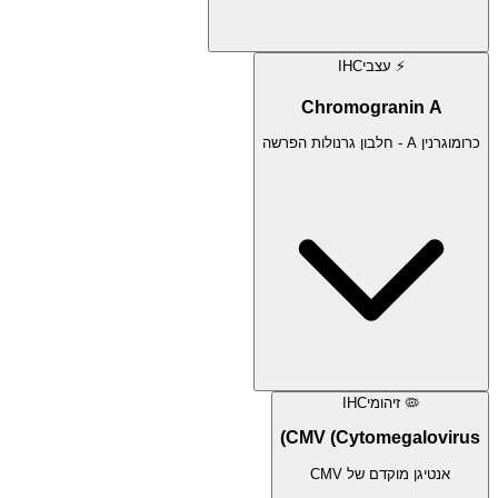
⚡
עצבי
IHC
Chromogranin A
כרומוגרנין A - חלבון גרנולות הפרשה
🦠
זיהומי
IHC
CMV (Cytomegalovirus)
אנטיגן מוקדם של CMV