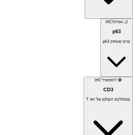
📐
אפיתל
IHC
p63
גורם שעתוק p63
🔴
לימפואידי
IHC
CD3
קומפלקס הקולטן של תא T