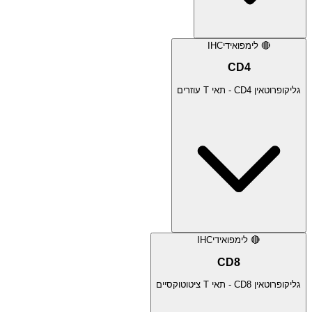
🔴
לימפואידי
IHC
CD4
גליקופרוטאין CD4 - תאי T עוזרים
🔴
לימפואידי
IHC
CD8
גליקופרוטאין CD8 - תאי T ציטוטוקסיים