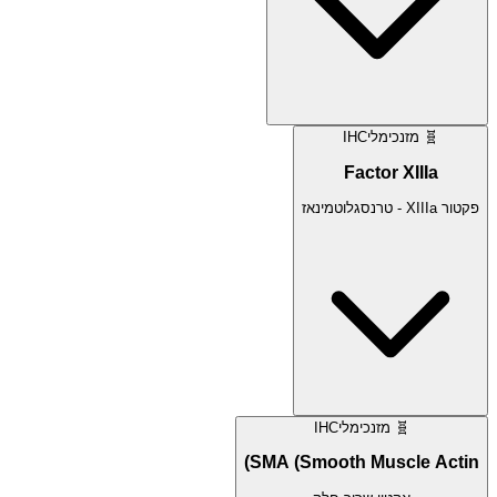
🧬
מזנכימלי
IHC
Factor XIIIa
פקטור XIIIa - טרנסגלוטמינאז
🧬
מזנכימלי
IHC
SMA (Smooth Muscle Actin)