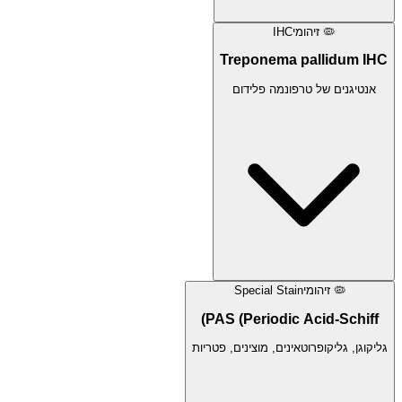
🦠
זיהומי
IHC
Treponema pallidum IHC
אנטיגנים של טרפונמה פלידום
🦠
זיהומי
Special Stain
PAS (Periodic Acid-Schiff)
גליקוגן, גליקופרוטאינים, מוצינים, פטריות