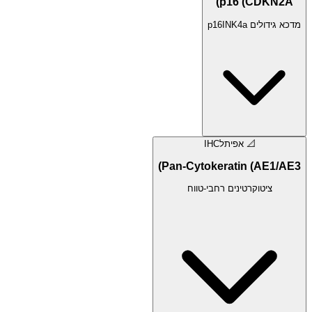
p16 (CDKN2A)
מדכא גידולים p16INK4a
📐
אפיתל
IHC
Pan-Cytokeratin (AE1/AE3)
ציטוקרטינים רחבי-טווח