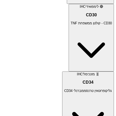
🔴
לימפואידי
IHC
CD30
CD30 - קולטן ממשפחת TNF
🧬
מזנכימלי
IHC
CD34
גליקופרוטאין טרנסממברנלי CD34