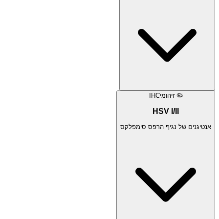
🦠
זיהומי
IHC
HSV I/II
אנטיגנים של נגיף הרפס סימפלקס