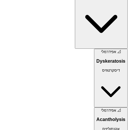
📐
אפידרמלי
Dyskeratosis
דיסקרטוזיס
📐
אפידרמלי
Acantholysis
אקנתוליזיס