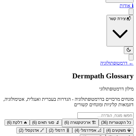
ℹ️
אודות
📬
יצירת קשר
← דרמטופתולוגיה
Dermpath
Glossary
מילון דרמטופתולוגי
מונחים מרכזיים בדרמטופתולוגיה - הגדרות בעברית ואנגלית, אטימולוגיה,
דוגמאות קליניות ומונחים קשורים
כל הקטגוריות (
36
)
🏗️
ארכיטקטורה
(
6
)
🔬
סוגי תאים
(
6
)
🔥
דלקת
(
6
)
💎
משקעים
(
4
)
📐
אפידרמלי
(
4
)
🧬
דרמלי
(
2
)
🔗
אדנקסלי
(
2
)