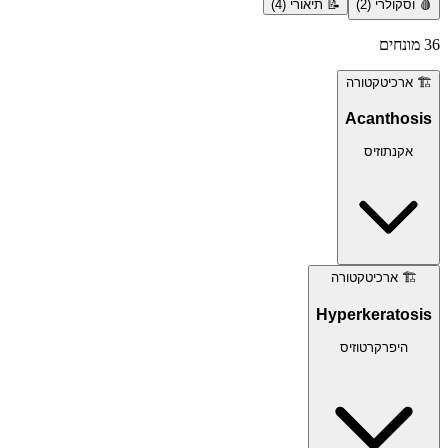
🩸
וסקולרי
(
2
)
📝
תיאורי
(
4
)
36
מונחים
🏗️
ארכיטקטורה
Acanthosis
אקנתוזיס
🏗️
ארכיטקטורה
Hyperkeratosis
היפרקרטוזיס