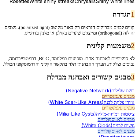
Rosettes
White shiny streaks
Chrysalis
Shiny white lines
1
הגדרה
קווים לבנים מבריקים הנראים רק באור מקוטב (polarized light). ניצבים
זה לזה (orthogonal) ומייצגים שינויים בקולגן או מלנין בדרמיס.
2
משמעות קלינית
לא ספציפיים לאבחנה אחת. מופיעים במלנומה, BCC, דרמטופיברומה,
נבוסים וצלקות. הערך האבחנתי תלוי בהקשר הקליני והדרמוסקופי הכולל.
3
מבנים קשורים ואבחנה מבדלת
(
Negative Network
)
רשת שלילית
מבנים פיגמנטריים
(
White Scar-Like Areas
)
אזורי צלקת לבנה
מבנים פיגמנטריים
(
Milia-Like Cysts
)
ציסטות דמויות-מיליה
מבנים לא-וסקולריים
(
White Clods
)
גושים לבנים
מבנים לא-וסקולריים