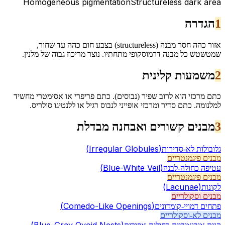
Homogeneous pigmentation
Structureless dark area
1
הגדרה
אזור כהה חסר מבנה (structureless) בצבע חום כהה עד שחור,
שמטשטש כל מבנה דרמוסקופי מתחתיו. נוצר מריכוז גבוה של מלנין.
2
משמעות קלינית
כתם מרכזי הוא לרוב שפיר (נבוסים). כתם פריפרי או אסימטרי מחשיד
למלנומה. כתם סדיר ומרכזי אופייני לנבוס רגיל או ללנטיגו סולריס.
3
מבנים קשורים ואבחנה מבדלת
(
Irregular Globules
)
גלובולות לא-סדירות
מבנים פיגמנטריים
(
Blue-White Veil
)
עטיפה כחולה-לבנה
מבנים פיגמנטריים
(
Lacunae
)
לקונות
מבנים וסקולריים
(
Comedo-Like Openings
)
פתחים דמויי-קומדונים
מבנים לא-וסקולריים