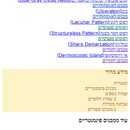
(
Blue-Gray Ovoid Nests
)
קנים אובואידיים כחולים-אפורים
מבנים לא-וסקולריים
(
Ulceration
)
כיב
מבנים לא-וסקולריים
(
Lacunar Pattern
)
דפוס לקוני
דפוסים ספציפיים
(
Structureless Pattern
)
דפוס חסר-מבנה
דפוסים ספציפיים
(
Sharp Demarcation
)
גבול חד
מבנים ייחודיים
(
Dermoscopic Island
)
אי דרמוסקופי
מבנים ייחודיים
מידע מהיר
קטגוריה
מבנים פיגמנטריים
שמות נוספים
2
שמות חלופיים
אבחנה מבדלת
2
מבנים קשורים
עוד מ
מבנים פיגמנטריים