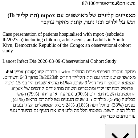
נושא חם
👶
פדיאטריה
/100
87
מאפיינים קליניים של מאושפזים עם mpox (תת-קלייד Ib) -
דגש על ילדים ובני נוער, קונגו: מחקר עוקבה
Case presentation of patients hospitalised with mpox (subclade
Ib/2023sh) including children, adolescents, and adults in South
Kivu, Democratic Republic of the Congo: an observational cohort
study
Lancet Infect Dis
·
2026-03-09
·
Observational Cohort Study
מחקר עוקבה תצפיתי מבית החולים Lwiro בדרום קיוו (קונגו) אפיין 494
מאושפזים שאומתו עם תת-הקלייד החדש Ib/2023sh מתוך 643 חשודים.
הממצא הבולט: חציון הגיל 9 שנים, ו-61% מהמאושפזים היו בני 15 ומטה
- פרופיל דמוגרפי ילדי ומתבגרים השונה מתיאורים קודמים של mpox.
התסמינים השכיחים: חום (90%), נגעי עור או פריחה (79%) וקושי
בבליעה (56%). בילדים 0-5 שנים הנגעים נטו להתרכז בראש (41%),
בפנים (33%) ובחלל הפה (18%). 24% מכלל המטופלים הציגו נגעים
בחלל הפה. חשוב: משטחי חלל פה ולוע זיהו את הנגיף גם בהיעדר נגעי
עור ניתנים לבדיקה.