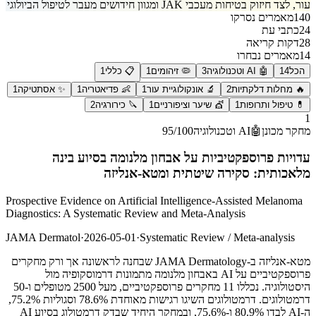
עור, לצד חיזוק בטיחות מעכבי JAK ומגוון חידושים מעבר לטיפול הביולוגי
140
מאמרים נסרקו
24
כתבי עת
28
דקות קריאה
14
מאמרים נבחרו
הכל
14
🤖 AI וטכנולוגיה
3
🦠 זיהומים
1
📋 כללי
1
🔥 מחלות דלקתיות
2
🔬 אונקולוגיית עור
1
👶 פדיאטריה
1
✨ אסתטיקה
1
💊 טיפול ותרופות
1
💇 שיער וציפורניים
1
🔪 כירורגיה
2
1
מחקר מכונן
🤖
AI וטכנולוגיה
/100
95
עדויות פרוספקטיביות על אבחון מלנומה בסיוע בינה
מלאכותית: סקירה שיטתית ומטא-אנליזה
Prospective Evidence on Artificial Intelligence-Assisted Melanoma
Diagnostics: A Systematic Review and Meta-Analysis
JAMA Dermatol
·
2026-05-01
·
Systematic Review / Meta-analysis
מטא-אנליזה ב-JAMA Dermatology שבחנה לראשונה אך ורק מחקרים
פרוספקטיביים על AI באבחון מלנומה מתמונות דרמוסקופיה מול
היסטולוגיה. נכללו 11 מחקרים פרוספקטיביים, מעל 2500 מטופלים ו-50
דרמטולוגים. דרמטולוגים השיגו רגישות מאוחדת 78.6% וסגוליות 75.2%,
ה-AI לבדו 80.9% ו-75.6%, ובמחקר היחיד שבדק דרמטולוג בסיוע AI