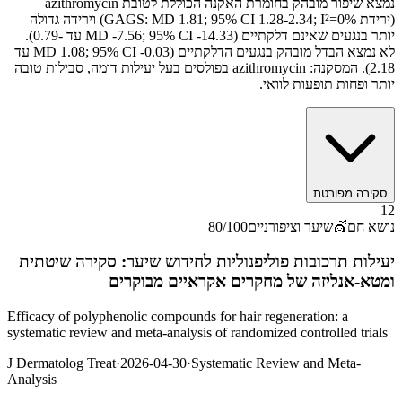
נמצא שיפור מובהק בחומרת האקנה הכוללת לטובת azithromycin
(ירידת GAGS: MD 1.81; 95% CI 1.28-2.34; I²=0%) וירידה גדולה
יותר בנגעים שאינם דלקתיים (MD -7.56; 95% CI -14.33 עד -0.79).
לא נמצא הבדל מובהק בנגעים הדלקתיים (MD 1.08; 95% CI -0.03 עד
2.18). המסקנה: azithromycin בפולסים בעל יעילות דומה, סבילות טובה
יותר ופחות תופעות לוואי.
סקירה מפורטת
12
נושא חם
💇
שיער וציפורניים
/100
80
יעילות תרכובות פוליפנוליות לחידוש שיער: סקירה שיטתית
ומטא-אנליזה של מחקרים אקראיים מבוקרים
Efficacy of polyphenolic compounds for hair regeneration: a
systematic review and meta-analysis of randomized controlled trials
J Dermatolog Treat
·
2026-04-30
·
Systematic Review and Meta-
Analysis