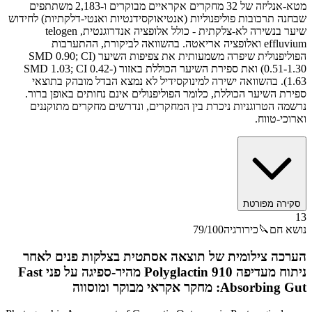
מטא-אנליזה של 32 מחקרים אקראיים מבוקרים ו-2,183 משתתפים
שבחנה תרכובות פוליפנוליות (אנטיאוקסידנטיות ואנטי-דלקתיות) לחידוש
שיער בנשירה לא-צלקתית - כולל אלופציה אנדרוגנטית, telogen
effluvium ואלופציה אריאטה. בהשוואה לביקורת, ההתערבות
הפוליפנולית שיפרה משמעותית את צפיפות השיער (SMD 0.90; CI
0.51-1.30) ואת ספירת השיער הכוללת באזור (SMD 1.03; CI 0.42-
1.63). בהשוואה ישירה למינוקסידיל לא נמצא הבדל מובהק בתוצאי
ספירת השיער הכוללת, כלומר הפוליפנולים אינם נחותים באופן ברור.
נרשמה הטרוגניות ניכרת בין המחקרים, ונדרשים מחקרים מתוקננים
וארוכי-טווח.
סקירה מפורטת
13
נושא חם
🔪
כירורגיה
/100
79
הערכה צילומית של תוצאה אסתטית בצלקות פנים לאחר
ניתוח מעדיפה Polyglactin 910 מהיר-ספיגה על פני Fast
Absorbing Gut: מחקר אקראי מבוקר ומוסווה