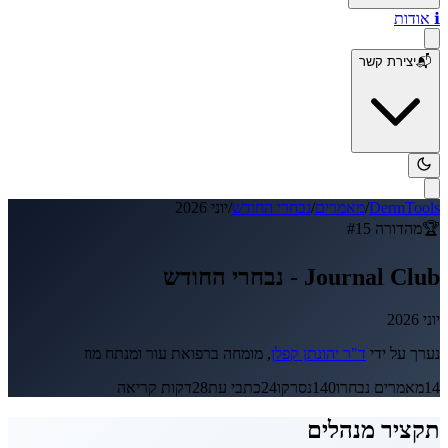
ℹ️
אודות
📬
יצירת קשר
DermTools
/
מאמרים
/
נבחרי החודש
/
יוני 2026
🏆
מהדורה #
15
Journal Club -
נבחרי החודש
יוני 2026
נערך על ידי
ד"ר יהונתן קפלן
, מומחה ברפואת עור ומנתח מוז
14
מאמרים נבחרו
140
נסרקו
24
כתבי עת
28
דקות קריאה
תקציר מנהלים