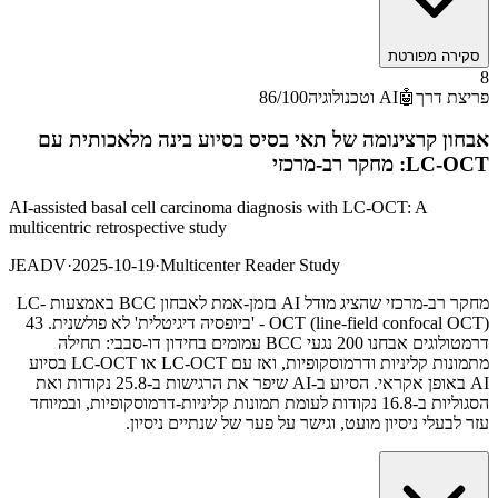
סקירה מפורטת
8
פריצת דרך
🤖
AI וטכנולוגיה
/100
86
אבחון קרצינומה של תאי בסיס בסיוע בינה מלאכותית עם
LC-OCT: מחקר רב-מרכזי
AI-assisted basal cell carcinoma diagnosis with LC-OCT: A
multicentric retrospective study
JEADV
·
2025-10-19
·
Multicenter Reader Study
מחקר רב-מרכזי שהציג מודל AI בזמן-אמת לאבחון BCC באמצעות LC-
OCT (line-field confocal OCT) - 'ביופסיה דיגיטלית' לא פולשנית. 43
דרמטולוגים אבחנו 200 נגעי BCC עמומים בחידון דו-סבבי: תחילה
מתמונות קליניות ודרמוסקופיות, ואז עם LC-OCT או LC-OCT בסיוע
AI באופן אקראי. הסיוע ב-AI שיפר את הרגישות ב-25.8 נקודות ואת
הסגוליות ב-16.8 נקודות לעומת תמונות קליניות-דרמוסקופיות, ובמיוחד
עזר לבעלי ניסיון מועט, וגישר על פער של שנתיים ניסיון.