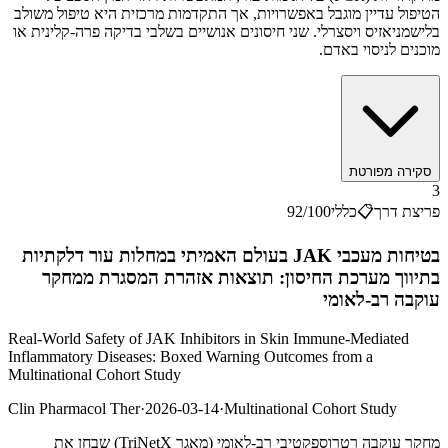
הטיפול עדיין מוגבל באפשרויות, אך התקדמות מרכזית היא טיפול משולב
בלישמניאזיס ויסצרלי. שני חיסונים אנושיים בשלבי בדיקה פרה-קלינית או
מוכנים לניסוי באדם.
סקירה מפורטת
3
פריצת דרך
📋
כללי
/100
92
בטיחות מעכבי JAK בעולם האמיתי במחלות עור דלקתיות
בתיווך מערכת החיסון: תוצאות אזהרת המסגרת ממחקר
עוקבה רב-לאומי
Real-World Safety of JAK Inhibitors in Skin Immune-Mediated
Inflammatory Diseases: Boxed Warning Outcomes from a
Multinational Cohort Study
Clin Pharmacol Ther
·
2026-03-14
·
Multinational Cohort Study
מחקר עוקבה רטרוספקטיבי רב-לאומי (מאגר TriNetX) שבחן את