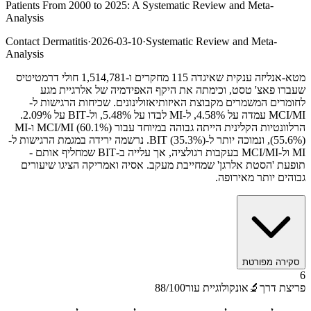
Patients From 2000 to 2025: A Systematic Review and Meta-
Analysis
Contact Dermatitis
·
2026-03-10
·
Systematic Review and Meta-
Analysis
מטא-אנליזה ענקית שאיגדה 115 מחקרים ו-1,514,781 חולי דרמטיטיס
שעברו פאצ' טסט, וכימתה את היקף האפידמיה של אלרגיית מגע
לחומרים המשמרים מקבוצת האיזותיאזולינונים. שכיחות הרגישות ל-
MCI/MI עמדה על 4.58%, ל-MI לבדו על 5.48%, ול-BIT על 2.09%.
הרלוונטיות הקלינית הייתה גבוהה במיוחד עבור MCI/MI (60.1%) ו-MI
(55.6%), ונמוכה יותר ל-BIT (35.3%). נרשמה ירידה במגמת הרגישות ל-
MI ול-MCI/MI בעקבות רגולציה, אך עלייה ב-BIT שמחליף אותם -
תופעת 'הסטת אלרגן' שמחייבת מעקב. אסיה ואמריקה הציגו שיעורים
גבוהים יותר מאירופה.
סקירה מפורטת
6
פריצת דרך
🔬
אונקולוגיית עור
/100
88