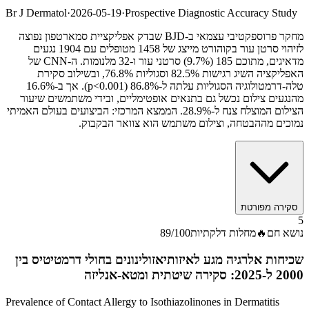
Br J Dermatol
·
2026-05-19
·
Prospective Diagnostic Accuracy Study
מחקר פרוספקטיבי עצמאי ב-BJD שבדק אפליקציית סמארטפון נפוצה
לזיהוי סרטן עור בקוהורט מייצג של 1458 מטופלים עם 1904 נגעים
מדאיגים, מתוכם 185 (9.7%) סרטני עור ו-32 מלנומות. ה-CNN של
האפליקציה השיג רגישות 82.5% וסגוליות 76.8%, ובשילוב סקירת
טלה-דרמטולוגיה הסגוליות עלתה ל-86.8% (p<0.001). אך ב-16.6%
מהנגעים צילום נכשל גם בתנאים אופטימליים, ובידי משתמשים שיעור
הצילום המוצלח צנח ל-28.9%. הממצא המרכזי: הביצועים בעולם האמיתי
נמוכים מההבטחה, וצילום משתמש הוא צוואר הבקבוק.
סקירה מפורטת
5
נושא חם
🔥
מחלות דלקתיות
/100
89
שכיחות אלרגיה מגע לאיזותיאזולינונים בחולי דרמטיטיס בין
2000 ל-2025: סקירה שיטתית ומטא-אנליזה
Prevalence of Contact Allergy to Isothiazolinones in Dermatitis