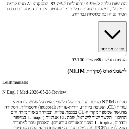
הרגישות עלתה ל-91.9% והסגוליות ל-83.7%. המסקנה: AI מגיע לרמת
דרמטולוג, ומשפר ביצועים ככלי תומך החלטה, אך רוב המחקרים בסיכון
הטיה גבוה ובאוכלוסיות נבחרות.
סקירה מפורטת
2
הנחיות חדשות
🦠
זיהומים
/100
93
לישמניאזיס (סקירת NEJM)
Leishmaniasis
N Engl J Med
·
2026-05-28
·
Review
סקירת NEJM מקיפה ועדכנית של הלישמניאזיס על שלוש צורותיה:
עורית (CL, הנפוצה ביותר), רירית-עורית (mucosal) וויסצרלית. הסקירה
מדגישה שמספר מקרי ה-CL במגמת עלייה, ובמיוחד באזור מזרח הים
התיכון - הקשר ישיר לישראל, שבה CL אנדמית (L. major במישור
ובדרום, L. tropica בצפון ובאזורים עירוניים). האבחון עבר למתודות
מולקולריות (PCR) על דגימות עור, המאפשרות זיהוי המין הספציפי.