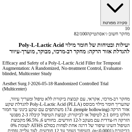
סקירה מפורטת
10
מחקר חשוב
✨
אסתטיקה
/100
82
יעילות ובטיחות של חומר מילוי Poly-L-Lactic Acid
להגדלת אזור הרקה: מחקר רב-מרכזי, מבוקר, מוערך-עיוור
Efficacy and Safety of a Poly-L-Lactic Acid Filler for Temporal
Augmentation: A Randomized, No-treatment Control, Evaluator-
blinded, Multicenter Study
Aesthet Surg J
·
2026-05-18
·
Randomized Controlled Trial
(Multicenter)
מחקר רב-מרכזי, אקראי, עם קבוצת ביקורת ללא טיפול ומעריך עיוור,
שהעריך חומר מילוי מבוסס Poly-L-Lactic Acid (PLLA) להגדלת שקע
אזור הרקה (temple hollowing). 174 משתתפים עם שקע בינוני עד חמור
חולקו ביחס 2:1 לטיפול או לביקורת; קבוצת הטיפול קיבלה 2-3 מפגשי
הזרקה דו-צדדית עם מעקב ל-12 חודשים. בחודש 6, 96.5% מקבוצת
הטיפול השיגו שיפור של דרגה אחת לפחות בסולם ATHS לעומת 0%
בביקורת (p<0.0001). השיפור נשמר עד 12 חודשים, לצד עלייה נפחית