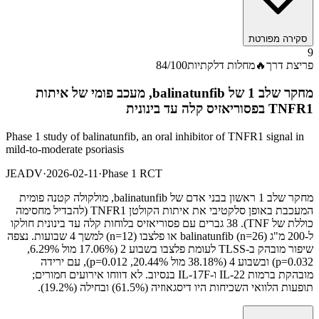
סקירה מפורטת
9
פריצת דרך
🔥
מחלות דלקתיות
/100
84
מחקר שלב 1 של balinatunfib, מעכב פומי של איתות
TNFR1 בפסוריאזיס קלה עד בינונית
Phase 1 study of balinatunfib, an oral inhibitor of TNFR1 signal in
mild-to-moderate psoriasis
JEADV
·
2026-02-11
·
Phase 1 RCT
מחקר שלב 1 ראשון בבני אדם של balinatunfib, מולקולה קטנה פומית
המעכבת באופן סלקטיבי את איתות הקולטן TNFR1 (להבדיל מחסימה
כוללת של TNF). 38 גברים עם פסוריאזיס בלוחות קלה עד בינונית חולקו
ל-200 מ"ג balinatunfib (n=26) או פלצבו (n=12) למשך 4 שבועות. נצפה
שיפור מובהק ב-TLSS לעומת פלצבו בשבוע 2 (17.06% מול 6.29%,
p=0.032) ובשבוע 4 (38.18% מול 20.44%, p=0.012), עם ירידה
מובהקת ברמות IL-22 ו-IL-17F בנסיוב. לא דווחו אירועים חמורים;
תופעות הלוואי השכיחות היו דיסגאוזיה (61.5%) ובחילה (19.2%).