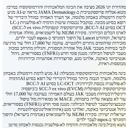
מהדורת יוני 2026 מציבה את הבינה המלאכותית והדרמוסקופיה במרכז:
מטא-אנליזה פרוספקטיבית ב-JAMA Dermatology מראה ש-AI מגיע
לרמת דרמטולוג באבחון מלנומה, אך הערך האמיתי במודל היברידי של
רופא בסיוע מכונה. במקביל נכנסות שיטות הדמיה לא-פולשניות (LC-
OCT בסיוע AI ל-BCC, ומיקרוסקופיה קונפוקלית ex vivo ל-SCC)
לארגז הכלים הכירורגי. סקירת NEJM על לישמניאזיס, מחלה אנדמית
בישראל, וקוהורט Lancet על היפוך דמוגרפי ב-mpox לעבר ילדים,
מזכירות שזיהומים נותרים רלוונטיים. עוקבה של 17,000 חולי עור מרגיעה
לגבי בטיחות מעכבי JAK מול אזהרת המסגרת, והגיליון מתרחב במכוון
מעבר לטיפול הביולוגי: מנגנון פומי חדש (TNFR1) בפסוריאזיס, ניהול
אנטיביוטי באקנה, אלרגני מגע, ופרוצדורות אסתטיות וכירורגיות
מבוססות-ראיות.
בינה מלאכותית בדרמוסקופיה מבשילה: AI מגיע לרמת דרמטולוג באבחון
מלנומה, והערך הגבוה ביותר במודל היברידי של רופא בסיוע AI
הדמיה
לא-פולשנית נכנסת לכירורגיה: LC-OCT בסיוע AI ל-BCC
ומיקרוסקופיה קונפוקלית ex vivo (EVCM) ל-SCC כ'ביופסיה
דיגיטלית'
בטיחות מעכבי JAK בעולם האמיתי: בעוקבה של 17,000 חולי
עור לא נמצאה עלייה בתמותה, MACE או ממאירות מול טיפול
קונבנציונלי
מעבר לטיפול הביולוגי: מנגנון פומי חדש (TNFR1) בפסוריאזיס,
ניהול אנטיביוטי באקנה, ואלרגני מגע (איזותיאזולינונים)
רלוונטיות
ישראלית ישירה: סקירת NEJM על לישמניאזיס (אנדמית בישראל) והיפוך
דמוגרפי ב-mpox לעבר ילדים
נושא מוביל:
בינה מלאכותית והדמיה לא-פולשנית נכנסות לאבחון סרטן