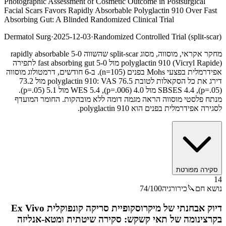
Photographic Assessment of Cosmetic Outcome in Postsurgical
Facial Scars Favors Rapidly Absorbable Polyglactin 910 Over Fast
Absorbing Gut: A Blinded Randomized Clinical Trial
Dermatol Surg
·
2025-12-03
·
Randomized Controlled Trial (split-scar)
מחקר אקראי, מוסווה, מסוג split-scar שהשווה 5-0 rapidly absorbable
polyglactin 910 (Vicryl Rapide) מול 5-0 fast absorbing gut לתפירה
אפידרמלית בפצעי Mohs בפנים (n=105). ב-6 חודשים, דרמטולוג מוסווה
דירג את כל הסקאלות לטובת polyglactin 910: VAS 76.5 מול 73.2
(p=.05), SBSES 4.4 מול 4.0 (p=.006), WES 5.4 מול 5.1 (p=.05).
מנתח פלסטי מוסווה הראה מגמה דומה ללא מובהקות. החומר המועדף
לסגירה אפידרמלית בפנים הוא polyglactin 910.
סקירה מפורטת
14
נושא חם
🔪
כירורגיה
/100
74
דיוק אבחנתי של מיקרוסקופיית סריקה קונפוקלית Ex Vivo
בקרצינומה של תאי קשקש: סקירה שיטתית ומטא-אנליזה