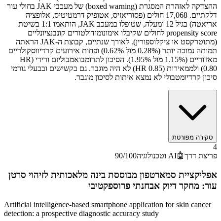
ההצדקה לאזהרת המסגרת (boxed warning) של מעכבי JAK בחולי עור
דלקתיים. 17,068 חולים (פסוריאזיס, אטופיק דרמטיטיס, אלופציה
אריאטה) בגיל 12 ומעלה, שטופלו במעכב JAK, הותאמו 1:1 בשיטת
propensity score לחולים שקיבלו אימונומודולטורים קונבנציונליים
(מתוטרקסט או ציקלוספורין). לאורך שנתיים, קבוצת ה-JAK הראתה
תמותה נמוכה יותר (0.28% מול 0.62%) ופחות אירועים קרדיווסקולריים
מאז'וריים (1.15% מול 1.95%). הסיכון לתרומבואמבוליזם ורידי (HR
0.80) ולממאירות (HR 0.85) לא היה מוגבר. גם בקשישים ובבעלי גורמי
סיכון קרדיומטבולי לא נמצא איתות לסיכון מוגבר.
סקירה מפורטת
4
פריצת דרך
🤖
AI וטכנולוגיה
/100
90
אפליקציית סמארטפון מבוססת בינה מלאכותית לזיהוי סרטן
עור: מחקר דיוק אבחנתי פרוספקטיבי
Artificial intelligence-based smartphone application for skin cancer
detection: a prospective diagnostic accuracy study