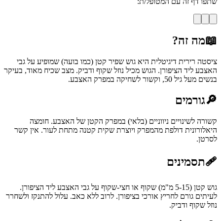
שתפו דף זה עם המטופל/ת:
📖
מה זה?
ציסטה רירית דיגיטלית היא גוש שפיר קטן (כמו בועה) שמופיע על גבי
האצבע ליד הציפורן. הגוש מכיל נוזל שקוף ודביק. מצב שכיח מאוד, בעיקר
בנשים מעל גיל 50, וקשור לשחיקה במפרק האצבע.
🔎
גורמים
קשורה לשינויים ניווניים (בלאי) במפרק הקטן של האצבע. חומצה
היאלורונית דולפת מהמפרק ויוצרת שקית קטנה מתחת לעור. אין קשר
לסרטן.
🩹
תסמינים
גוש קטן (5-15 מ"מ) שקוף או חצי-שקוף על גבי האצבע ליד הציפורן.
לעיתים גורם לחריץ אורכי בציפורן. לרוב ללא כאב. עלול להתנקז ולשחרר
נוזל שקוף ודביק.