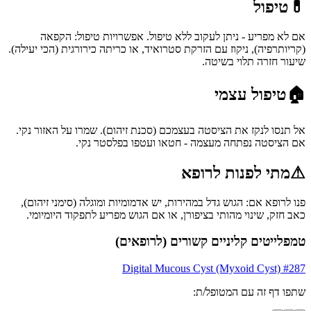
💊
טיפול
אם לא מפריע - ניתן לעקוב ללא טיפול. אפשרויות טיפול: הקפאה
(קריותרפיה), ניקוז עם הזרקת סטרואיד, או כריתה כירורגית (הכי יעילה).
שיעור חזרה תלוי בשיטה.
🏠
טיפול עצמי
אל תנסו לנקז את הציסטה בעצמכם (סכנת זיהום). שמרו על האזור נקי.
אם הציסטה נפתחה מעצמה - חטאו ועטפו בפלסטר נקי.
⚠
מתי לפנות לרופא
פנו לרופא אם: הגוש גדל במהירות, יש אדמומיות ומוגלה (סימני זיהום),
כאב חזק, שינוי מהותי בציפורן, או אם הגוש מפריע לתפקוד היומיומי.
טמפלייטים קליניים קשורים (לרופאים)
Digital Mucous Cyst (Myxoid Cyst)
#
287
שתפו דף זה עם המטופל/ת: