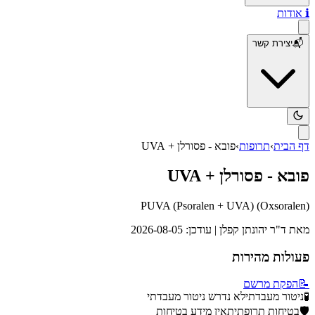
ℹ️
אודות
📬
יצירת קשר
דף הבית
›
תרופות
›
פובא - פסורלן + UVA
פובא - פסורלן + UVA
PUVA (Psoralen + UVA)
(
Oxsoralen
)
מאת
ד"ר יהונתן קפלן
| עודכן:
2026-08-05
פעולות מהירות
📝
הפקת מרשם
🧪
ניטור מעבדתי
לא נדרש ניטור מעבדתי
🛡️
בטיחות תרופתית
אין מידע בטיחות