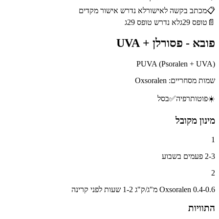
📋
מכתב בקשה לאישור
לא נדרש אישור מקדים
📄
טופס 29ג
לא נדרש טופס 29ג
פובא - פסורלן + UVA
PUVA (Psoralen + UVA)
שמות מסחריים:
Oxsoralen
☀️
פוטותרפיה
✅
בסל
מינון מקובל
1
2-3 פעמים בשבוע
2
Oxsoralen 0.4-0.6 מ"ג/ק"ג 1-2 שעות לפני קרינה
התוויות