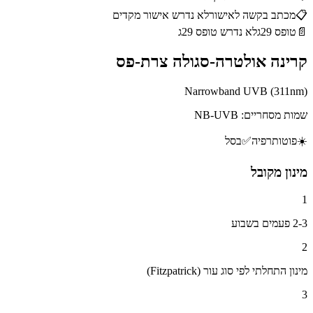
📋
מכתב בקשה לאישור
לא נדרש אישור מקדים
📄
טופס 29ג
לא נדרש טופס 29ג
קרינה אולטרה-סגולה צרת-פס
Narrowband UVB (311nm)
שמות מסחריים:
NB-UVB
☀️
פוטותרפיה
✅
בסל
מינון מקובל
1
2-3 פעמים בשבוע
2
מינון התחלתי לפי סוג עור (Fitzpatrick)
3