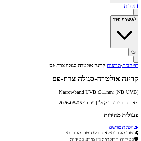
ℹ️
אודות
📬
יצירת קשר
דף הבית
›
תרופות
›
קרינה אולטרה-סגולה צרת-פס
קרינה אולטרה-סגולה צרת-פס
Narrowband UVB (311nm)
(
NB-UVB
)
מאת
ד"ר יהונתן קפלן
| עודכן:
2026-08-05
פעולות מהירות
📝
הפקת מרשם
🧪
ניטור מעבדתי
לא נדרש ניטור מעבדתי
🛡️
בטיחות תרופתית
אין מידע בטיחות