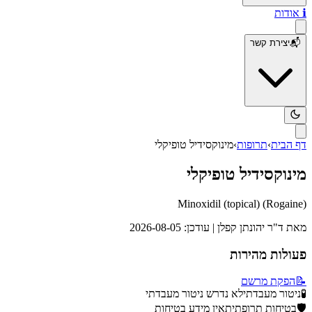
ℹ️
אודות
📬
יצירת קשר
דף הבית
›
תרופות
›
מינוקסידיל טופיקלי
מינוקסידיל טופיקלי
Minoxidil (topical)
(
Rogaine
)
מאת
ד"ר יהונתן קפלן
| עודכן:
2026-08-05
פעולות מהירות
📝
הפקת מרשם
🧪
ניטור מעבדתי
לא נדרש ניטור מעבדתי
🛡️
בטיחות תרופתית
אין מידע בטיחות