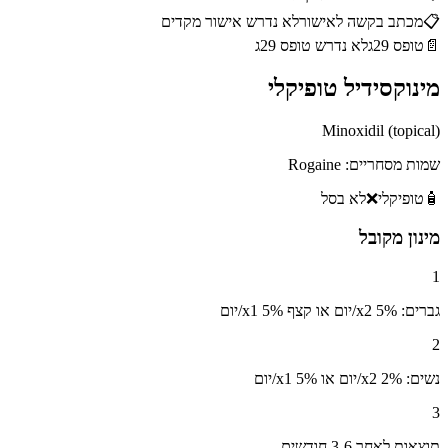
📋
מכתב בקשה לאישור
לא נדרש אישור מקדים
📄
טופס 29ג
לא נדרש טופס 29ג
מינוקסידיל טופיקלי
Minoxidil (topical)
שמות מסחריים:
Rogaine
🧴
טופיקלי
❌
לא בסל
מינון מקובל
1
גברים: 5% x2/יום או קצף 5% x1/יום
2
נשים: 2% x2/יום או 5% x1/יום
3
תוצאות לאחר 3-6 חודשים