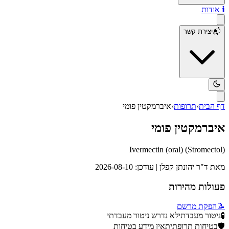
ℹ️
אודות
📬
יצירת קשר
דף הבית
›
תרופות
›
איברמקטין פומי
איברמקטין פומי
Ivermectin (oral)
(
Stromectol
)
מאת
ד"ר יהונתן קפלן
| עודכן:
2026-08-10
פעולות מהירות
📝
הפקת מרשם
🧪
ניטור מעבדתי
לא נדרש ניטור מעבדתי
🛡️
בטיחות תרופתית
אין מידע בטיחות