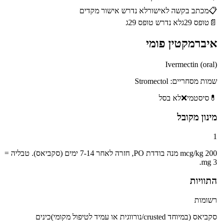
📋
מכתב בקשה לאישור
לא נדרש אישור מקדים
📄
טופס 29ג
לא נדרש טופס 29ג
איברמקטין פומי
Ivermectin (oral)
שמות מסחריים:
Stromectol
💊
סיסטמי
❌
לא בסל
מינון מקובל
1
200 mcg/kg מנה בודדת PO, חזרה לאחר 7-14 ימים (סקביאס). טבליה =
3 mg.
התוויות
רשומות
סקביאס (במיוחד crusted/נורווגית או עמיד לטיפול מקומי)
כינים