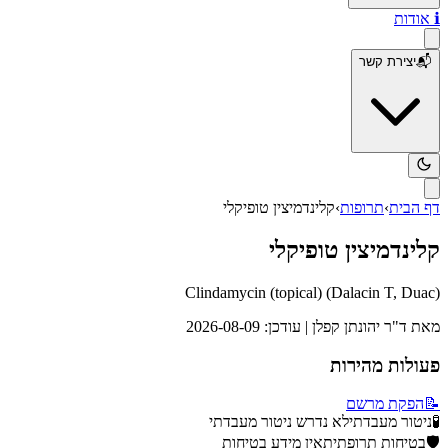
ℹ️
אודות
📬
יצירת קשר
דף הבית
›
תרופות
›
קלינדמיצין טופיקלי
קלינדמיצין טופיקלי
Clindamycin (topical)
(
Dalacin T, Duac
)
מאת
ד"ר יהונתן קפלן
| עודכן:
2026-08-09
פעולות מהירות
📝
הפקת מרשם
🧪
ניטור מעבדתי
לא נדרש ניטור מעבדתי
🛡️
בטיחות תרופתית
אין מידע בטיחות