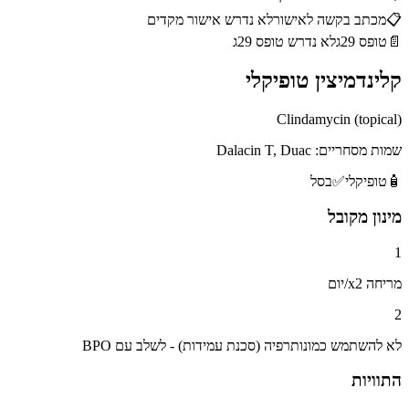
📋
מכתב בקשה לאישור
לא נדרש אישור מקדים
📄
טופס 29ג
לא נדרש טופס 29ג
קלינדמיצין טופיקלי
Clindamycin (topical)
שמות מסחריים:
Dalacin T, Duac
🧴
טופיקלי
✅
בסל
מינון מקובל
1
מריחה x2/יום
2
לא להשתמש כמונותרפיה (סכנת עמידות) - לשלב עם BPO
התוויות